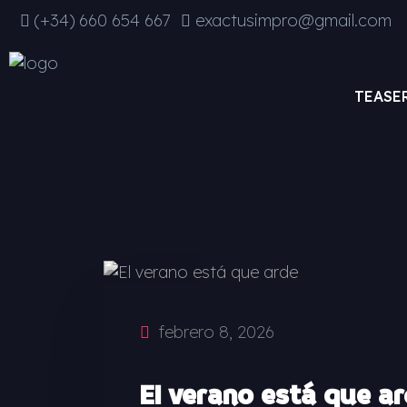
(+34) ‭660 654 667‬
exactusimpro@gmail.com
TEASE
febrero 8, 2026
El verano está que a