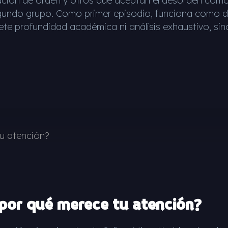
ión de orden y otros que aceptan el desorden como p
egundo grupo. Como primer episodio, funciona como de
e profundidad académica ni análisis exhaustivo, sin
por qué merece tu atención?