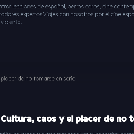
trar lecciones de español, perros caros, cine contem
adores expertos.Viajes con nosotros por el cine españo
violenta.
. Cultura, caos y el placer de no